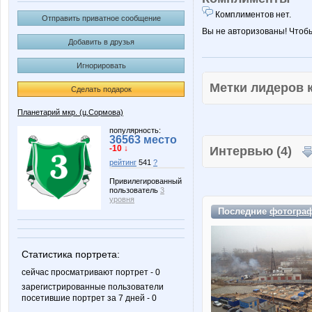
Комплиментов нет.
Отправить приватное сообщение
Вы не авторизованы! Чтоб
Добавить в друзья
Игнорировать
Метки лидеров
Сделать подарок
Планетарий мкр. (ц.Сормова)
популярность:
36563 место
-10 ↓
Интервью (4)
рейтинг
541
?
Привилегированный
пользователь
3
уровня
Последние
фотогра
Статистика портрета:
сейчас просматривают портрет - 0
зарегистрированные пользователи
посетившие портрет за 7 дней - 0