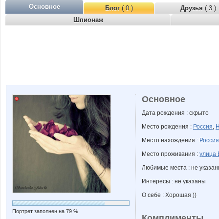
Основное
Блог
( 0 )
Друзья
( 3 )
Шпионаж
Основное
Дата рождения : скрыто
Место рождения :
Россия
,
Н
Место нахождения :
Россия
Место проживания :
улица 
Любимые места : не указа
Интересы : не указаны
О себе : Хорошая ))
Портрет заполнен на 79 %
Комплименты